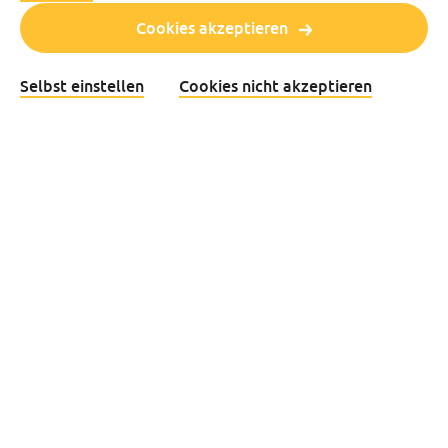
Nachname
Cookies akzeptieren
Selbst einstellen
Cookies nicht akzeptieren
E-Mail-Adresse
Ja, ich möchte Neuigkeiten, persönliche Reiseinspiration
Ja, ich möchte Neuigkeiten, persönliche
Reiseinspirationen, Werbeaktionen und
exklusive Extras erhalten
Ja, ich möchte Informationen über Fahrpläne, Baustellen
Ja, ich möchte Informationen über Fahrpläne,
Baustellen und eventuelle Störungen in meiner
Region erhalten