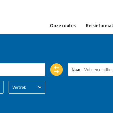
Onze routes
Reisinformat
Naar
Vul een eindbe
Richting
Vertrek