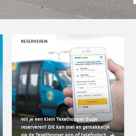
RESERVEREN
Wil je een klein Texelhopper busje
reserveren? Dit kan snel en gemakkelijk
via de Texelhopper app of telefonisch.