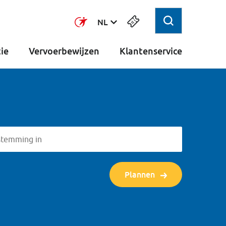
Select
NL
ie
Vervoerbewijzen
Klantenservice
stemming in
Plannen